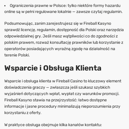
Ograniczenia prawne w Polsce: tylko niektóre formy hazardu
online są w pełni regulowane lokalnie — zawsze czytaj regulamin.
Podsumowując, zanim zarejestrujesz się w Fireball Kasyno
sprawdź licencję, regulamin, dostępność dla Polski oraz narzędzia
odpowiedzialnej gry. Jeśli masz wątpliwości co do zgodności z
polskim prawem, rozważ konsultację prawników lub korzystanie z
operatorów posiadających wyraźną zgodę na działalność na
terenie Polski.
Wsparcie i Obsługa Klienta
Wsparcie i obsługa klienta w Fireball Casino to kluczowy element
doświadczenia graczy — zwłaszcza jeśli szukasz szybkich
wyjaśnień dotyczących wpłat, wypłat czy warunków promocji.
Fireball Kasyno stawia na przejrzystość: łatwo dostępne
informacje i jasne procedury minimalizują nieporozumienia przy
korzystaniu z oferty.
W praktyce obsługa obejmuje kilka kanałów kontaktu: