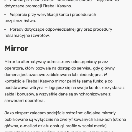
dotyczące promocji Fireball Kasyno.
Wsparcie przy weryfikacji konta i procedurach
bezpieczeństwa.
Porady dotyczące odpowiedzialnej gry oraz procedury
reklamacyjne i zwrotów.
Mirror
Mirror to alternatywny adres strony udostępniany przez
operatora, który pozwala na dostęp do serwisu, gdy główny
domena jest czasowo zablokowana lub niedostępna. W
kontekście Fireball Kasyno mirror pełni tę samą funkcję co
podstawowa witryna — logujesz się na swoje konto, korzystasz z
salda i bonusów, a wszystkie dane są synchronizowane z
serwerami operatora.
Jako ekspert zalecam podejście ostrożne: oficjalne mirror’y
publikowane są wyłącznie na zweryfikowanych kanałach (strona
główna, e‑mail od działu obsługi, profile w social media).