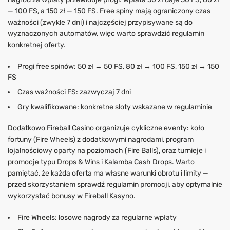
— 100 FS, a 150 zł — 150 FS. Free spiny mają ograniczony czas
ważności (zwykle 7 dni) i najczęściej przypisywane są do
wyznaczonych automatów, więc warto sprawdzić regulamin
konkretnej oferty.
Progi free spinów: 50 zł → 50 FS, 80 zł → 100 FS, 150 zł → 150
FS
Czas ważności FS: zazwyczaj 7 dni
Gry kwalifikowane: konkretne sloty wskazane w regulaminie
Dodatkowo Fireball Casino organizuje cykliczne eventy: koło
fortuny (Fire Wheels) z dodatkowymi nagrodami, program
lojalnościowy oparty na poziomach (Fire Balls), oraz turnieje i
promocje typu Drops & Wins i Kalamba Cash Drops. Warto
pamiętać, że każda oferta ma własne warunki obrotu i limity —
przed skorzystaniem sprawdź regulamin promocji, aby optymalnie
wykorzystać bonusy w Fireball Kasyno.
Fire Wheels: losowe nagrody za regularne wpłaty