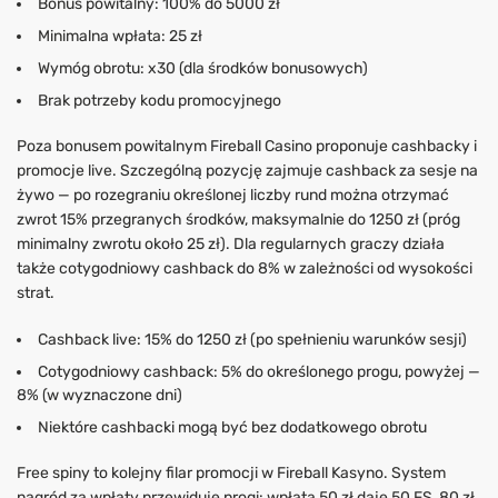
Bonus powitalny: 100% do 5000 zł
Minimalna wpłata: 25 zł
Wymóg obrotu: x30 (dla środków bonusowych)
Brak potrzeby kodu promocyjnego
Poza bonusem powitalnym Fireball Casino proponuje cashbacky i
promocje live. Szczególną pozycję zajmuje cashback za sesje na
żywo — po rozegraniu określonej liczby rund można otrzymać
zwrot 15% przegranych środków, maksymalnie do 1250 zł (próg
minimalny zwrotu około 25 zł). Dla regularnych graczy działa
także cotygodniowy cashback do 8% w zależności od wysokości
strat.
Cashback live: 15% do 1250 zł (po spełnieniu warunków sesji)
Cotygodniowy cashback: 5% do określonego progu, powyżej —
8% (w wyznaczone dni)
Niektóre cashbacki mogą być bez dodatkowego obrotu
Free spiny to kolejny filar promocji w Fireball Kasyno. System
nagród za wpłaty przewiduje progi: wpłata 50 zł daje 50 FS, 80 zł