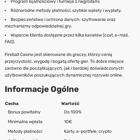
Program lojalnościowy i turnieje z nagrodami.
Różnorodne metody płatności, szybkie wpłaty i wypłaty.
Bezpieczeństwo i ochrona danych: szyfrowanie oraz
mechanizmy odpowiedzialnej gry.
Wsparcie klienta dostępne przez kilka kanałów (czat, e-mail,
FAQ).
Fireball Casino jest skierowane do graczy, którzy cenią
przejrzystość, wygodę i bogatą ofertę gier. To dobre miejsce
zarówno dla początkujących, jak i bardziej doświadczonych
użytkowników poszukujących dynamicznej rozrywki online.
Informacje Ogólne
Cecha
Wartość
Bonus powitalny
Do 100%
Minimalna wpłata
10€
Metody płatności
Karty, e-portfele, crypto