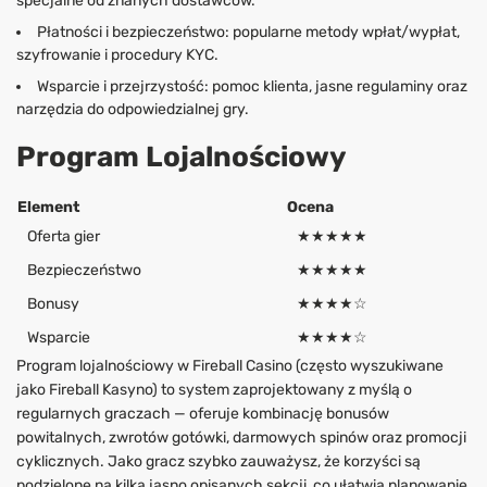
specjalne od znanych dostawców.
Płatności i bezpieczeństwo: popularne metody wpłat/wypłat,
szyfrowanie i procedury KYC.
Wsparcie i przejrzystość: pomoc klienta, jasne regulaminy oraz
narzędzia do odpowiedzialnej gry.
Program Lojalnościowy
Element
Ocena
Oferta gier
★★★★★
Bezpieczeństwo
★★★★★
Bonusy
★★★★☆
Wsparcie
★★★★☆
Program lojalnościowy w Fireball Casino (często wyszukiwane
jako Fireball Kasyno) to system zaprojektowany z myślą o
regularnych graczach — oferuje kombinację bonusów
powitalnych, zwrotów gotówki, darmowych spinów oraz promocji
cyklicznych. Jako gracz szybko zauważysz, że korzyści są
podzielone na kilka jasno opisanych sekcji, co ułatwia planowanie