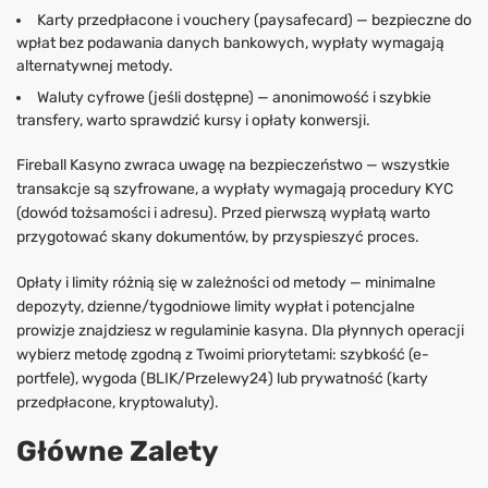
Karty przedpłacone i vouchery (paysafecard) — bezpieczne do
wpłat bez podawania danych bankowych, wypłaty wymagają
alternatywnej metody.
Waluty cyfrowe (jeśli dostępne) — anonimowość i szybkie
transfery, warto sprawdzić kursy i opłaty konwersji.
Fireball Kasyno zwraca uwagę na bezpieczeństwo — wszystkie
transakcje są szyfrowane, a wypłaty wymagają procedury KYC
(dowód tożsamości i adresu). Przed pierwszą wypłatą warto
przygotować skany dokumentów, by przyspieszyć proces.
Opłaty i limity różnią się w zależności od metody — minimalne
depozyty, dzienne/tygodniowe limity wypłat i potencjalne
prowizje znajdziesz w regulaminie kasyna. Dla płynnych operacji
wybierz metodę zgodną z Twoimi priorytetami: szybkość (e-
portfele), wygoda (BLIK/Przelewy24) lub prywatność (karty
przedpłacone, kryptowaluty).
Główne Zalety