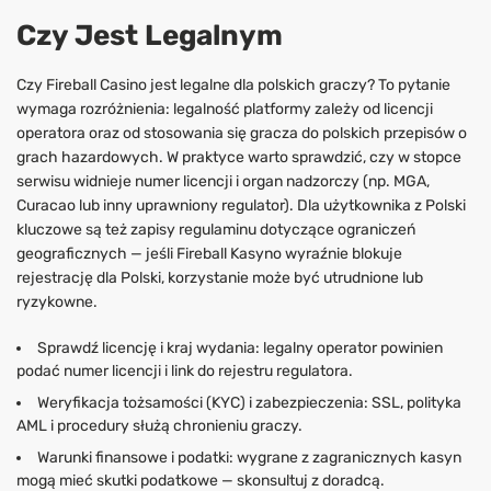
Czy Jest Legalnym
Czy Fireball Casino jest legalne dla polskich graczy? To pytanie
wymaga rozróżnienia: legalność platformy zależy od licencji
operatora oraz od stosowania się gracza do polskich przepisów o
grach hazardowych. W praktyce warto sprawdzić, czy w stopce
serwisu widnieje numer licencji i organ nadzorczy (np. MGA,
Curacao lub inny uprawniony regulator). Dla użytkownika z Polski
kluczowe są też zapisy regulaminu dotyczące ograniczeń
geograficznych — jeśli Fireball Kasyno wyraźnie blokuje
rejestrację dla Polski, korzystanie może być utrudnione lub
ryzykowne.
Sprawdź licencję i kraj wydania: legalny operator powinien
podać numer licencji i link do rejestru regulatora.
Weryfikacja tożsamości (KYC) i zabezpieczenia: SSL, polityka
AML i procedury służą chronieniu graczy.
Warunki finansowe i podatki: wygrane z zagranicznych kasyn
mogą mieć skutki podatkowe — skonsultuj z doradcą.